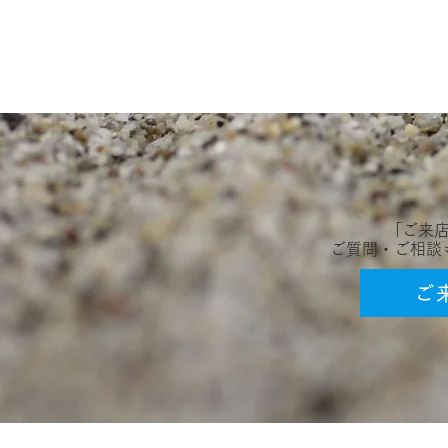
「ご来
​ご質問・ご相
ご