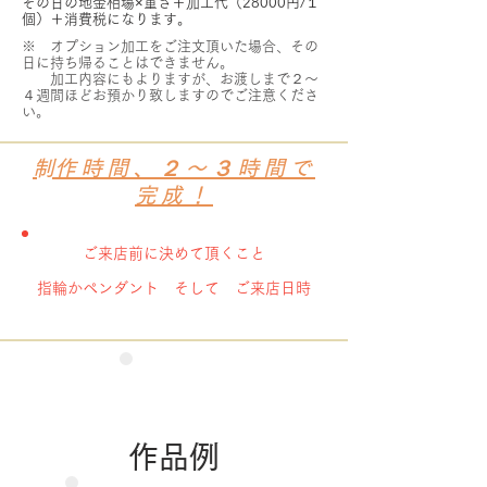
その日の地金相場×重さ＋加工代（28000円/１
個）＋消費税になります。
※ オプション加工をご注文頂いた場合、その
日に持ち帰ることはできません。
​ 加工内容にもよりますが、お渡しまで２～
４週間ほどお預かり致しますのでご注意くださ
い。
​​制作時間、２～３
時間で
完成！
ご来店前に決めて頂くこと
指輪かペンダント そして ご来店日時
作品例