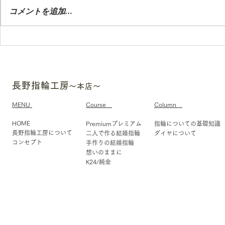
は、手作り結婚指輪・婚約指輪・
コメントを追加…
ペアリングを当日持ち帰りで制作
できます。長野市・松本市・伊那
市など長野県全域からお越しいた
結婚指輪手
だけます。プロのスタッフが丁寧
なリングを
にサポートするので、初めての方
る方法
も安心です。
長野指輪工房
〜本店〜
MENU
Course
Column
HOME
Premiumプレミアム
指輪についての基礎知識
長野指輪工房について
二人で作る結婚指輪
​ダイヤについて
コンセプト
手作りの結婚指輪
​想いのままに
K24/純金