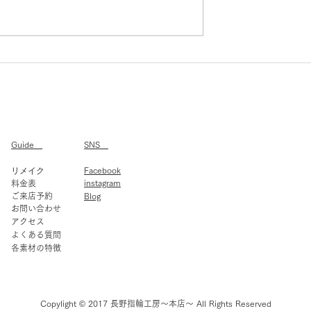
長野手作り指輪予約ガイド
作りガイド：特別
自分たちの手で作
Guide
SNS
リメイク
Facebook
instagram
​​
料金表
ご来店予約
Blog
お問い合わせ
​
アクセス
​
よくある質問
​各素材の特徴
Copylight © 2017 長野指輪工房～本店～ All Rights Reserved