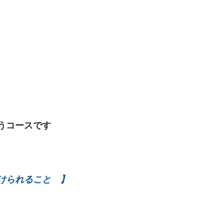
うコースです
けられること　】