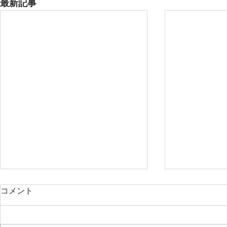
最新記事
長野で手作り結婚指輪・婚約
コメント
指輪を作るなら長野指輪工房
へ｜駒ヶ根市で当日持ち帰り
長野県駒ヶ根市の長野指輪工房で
OK